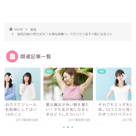
HOME
脱毛
脱毛の掛け持ちはOK？お得な体験コースだけでつるすべ肌になるコツ
関連記事一覧
脱毛
脱毛
脱毛
ル
夏は露出が多い服を着た
それでもミュゼを選ぶ理
脱毛当日の
い
い！でも毛が気になると
由。口コミから見る脱毛
は？脱毛前
きはどうしたらいい？
のきっかけベスト5
けない16
6日
2017年8月10日
2017年6月3日