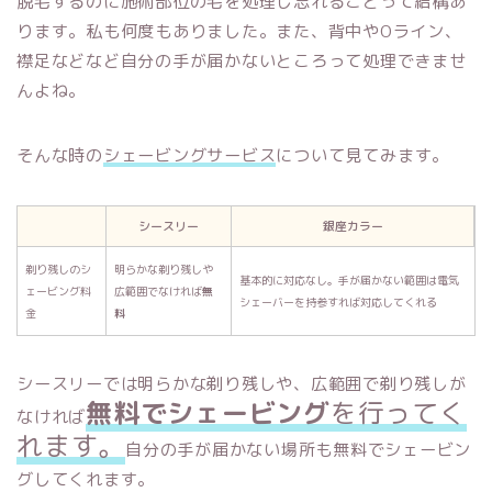
脱毛するのに施術部位の毛を処理し忘れることって結構あ
ります。私も何度もありました。また、背中やOライン、
襟足などなど自分の手が届かないところって処理できませ
んよね。
そんな時の
シェービングサービス
について見てみます。
シースリー
銀座カラー
剃り残しのシ
明らかな剃り残しや
基本的に対応なし。手が届かない範囲は電気
ェービング料
広範囲でなければ
無
シェーバーを持参すれば対応してくれる
金
料
シースリーでは明らかな剃り残しや、広範囲で剃り残しが
無料でシェービング
を行ってく
なければ
れます。
自分の手が届かない場所も無料でシェービン
グしてくれます。