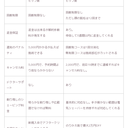
ヒップ奥
ヒップ奥
回数制限なし
回数制限
回数制限なし
ただし顔の脱毛は12回まで
返金は出来るが解約手数
あり。
返金保証
料が発生する
申告して3週間以内に返金してくれる
遅刻のペナル
3,000円かかるが払えば
回数制コースは1回分消化
ティ
施術できる
無制限コースは施術部位がカットされる
3,000円で、予約時間よ
2,000円で、前日19時までに連絡すればキ
キャンセル料
り前ならかからない
ャンセル料なし。
ドクターサポ
なし
あり
ート
剃り残しのシ
明らかな剃り残しや広範
基本的に対応なし。手が届かない範囲は電
ェービング料
囲でなければ無料
気シェーバーを持参すれば対応してくれる
金
新規入会でアフタークリ
のりかえ割で最大2万円OFF