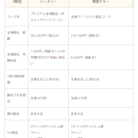
項目
シースリー
銀座カラー
プレミアム全身脱毛（永
コース名
全身パーフェクト脱毛コース
久メンテナンスコース）
全身脱毛 総
382,400円（税込み）
259,558円（税抜き）
額
7,500円（税抜き）or9か
全身脱毛 月
月間0円で9か月後に後払
8,900円（税抜き）
額料金
い
1回の施術時
全身まるごと約45分
全身まるごと約90分
間
脱毛できる部
全身53か所
全身22か所
位
顔の脱毛
含まれる
含まれる
Vラインのサイドと上部
Vラインのサイドと上部
VIO脱毛
Iライン
Iライン