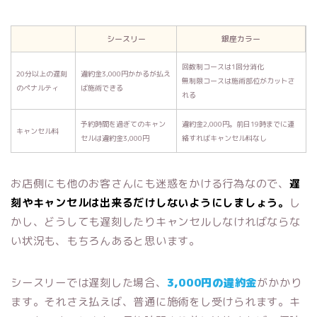
シースリー
銀座カラー
回数制コースは1回分消化
20分以上の遅刻
違約金3,000円かかるが払え
無制限コースは施術部位がカットさ
のペナルティ
ば施術できる
れる
予約時間を過ぎてのキャン
違約金2,000円。前日19時までに連
キャンセル料
セルは違約金3,000円
絡すればキャンセル料なし
お店側にも他のお客さんにも迷惑をかける行為なので、
遅
刻やキャンセルは出来るだけしないようにしましょう。
し
かし、どうしても遅刻したりキャンセルしなければならな
い状況も、もちろんあると思います。
シースリーでは遅刻した場合、
3,000円の違約金
がかかり
ます。それさえ払えば、普通に施術をし受けられます。キ